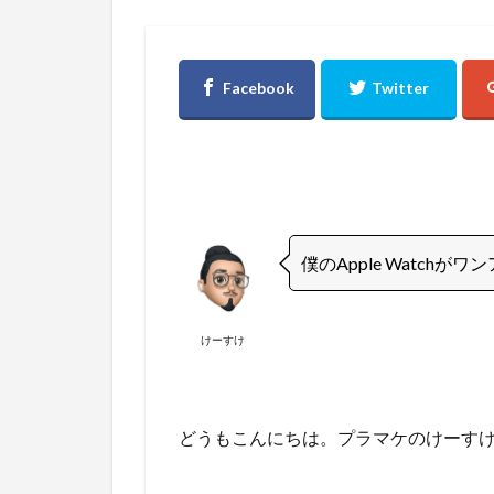
僕のApple Watchが
けーすけ
どうもこんにちは。プラマケのけーす