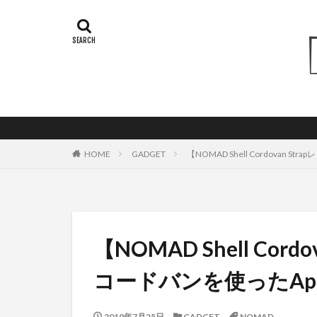
HOME
GADGET
【NOMAD Shell Cordovan 
【NOMAD Shell Cor
コードバンを使ったAppl
2019年7月25日
GADGET
NOMAD