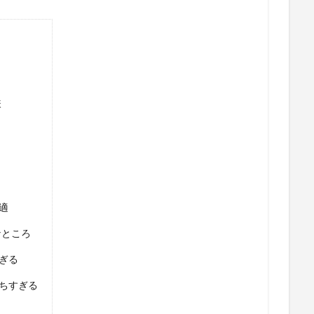
様
適
なところ
ぎる
ちすぎる