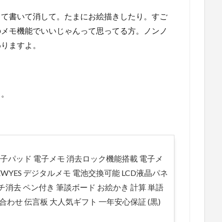
して書いて消して。たまにお絵描きしたり。すご
のメモ機能でいいじゃんって思ってる方。ノンノ
わりますよ。
ラ。
 電子パッド 電子メモ 消去ロック機能搭載 電子メ
EWYES デジタルメモ 電池交換可能 LCD液晶パネ
チ消去 ペン付き 筆談ボード お絵かき 計算 単語
ち合わせ 伝言板 大人気ギフト 一年安心保証 (黒)