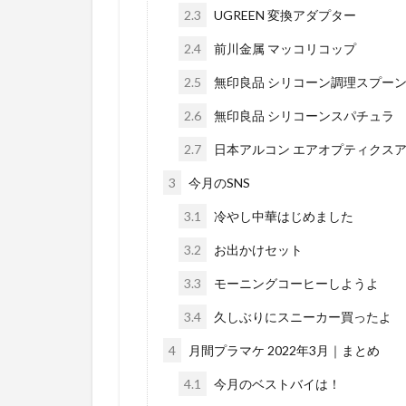
2.3
UGREEN 変換アダプター
2.4
前川金属 マッコリコップ
2.5
無印良品 シリコーン調理スプー
2.6
無印良品 シリコーンスパチュラ
2.7
日本アルコン エアオプティクスア
3
今月のSNS
3.1
冷やし中華はじめました
3.2
お出かけセット
3.3
モーニングコーヒーしようよ
3.4
久しぶりにスニーカー買ったよ
4
月間プラマケ 2022年3月｜まとめ
4.1
今月のベストバイは！