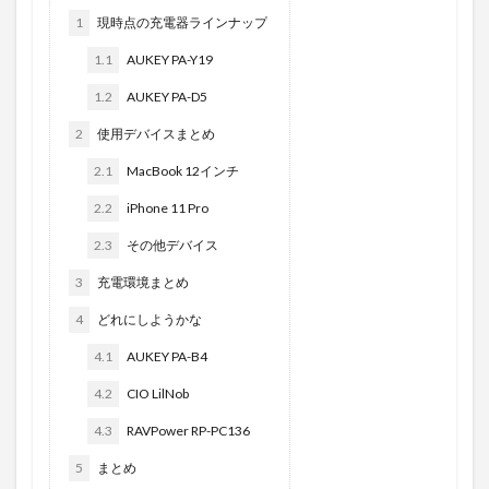
1
現時点の充電器ラインナップ
1.1
AUKEY PA-Y19
1.2
AUKEY PA-D5
2
使用デバイスまとめ
2.1
MacBook 12インチ
2.2
iPhone 11 Pro
2.3
その他デバイス
3
充電環境まとめ
4
どれにしようかな
4.1
AUKEY PA-B4
4.2
CIO LilNob
4.3
RAVPower RP-PC136
5
まとめ