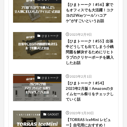
【ひまトーーク！#56】家で
もオフィスでも大活躍！コク
ヨの2Wayツール”ハコア
ケ”がすごいというお話
2023年2月9日
ひまトーーク
【ひまトーーク！#55】出張
中どうしても出てしまう小銭
問題を解決するためにリヒト
ラブのクリヤーポーチを購入
したお話
2023年2月1日
ひまトーーク
【ひまトーーク！#54】
2023年2月版！Amazonのタ
イムセール祭りをチェックし
ていく話
2023年1月30日
GADGET
【TORRAS IceMini レビュ
ー】自宅用におすすめ！