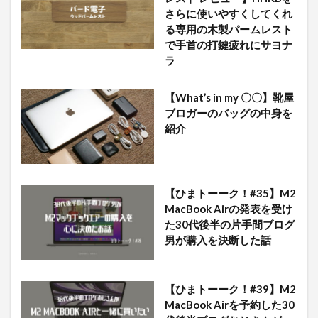
さらに使いやすくしてくれ
る専用の木製パームレスト
で手首の打鍵疲れにサヨナ
ラ
【What’s in my 〇〇】靴屋
ブロガーのバッグの中身を
紹介
【ひまトーーク！#35】M2
MacBook Airの発表を受け
た30代後半の片手間ブログ
男が購入を決断した話
【ひまトーーク！#39】M2
MacBook Airを予約した30